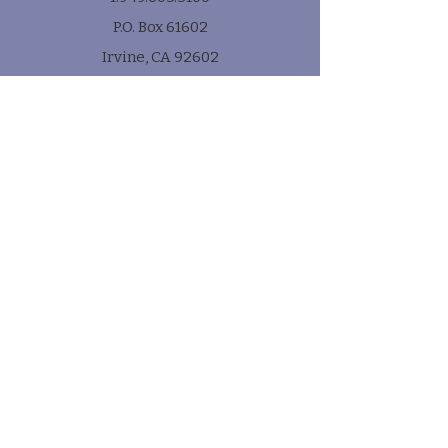
P.O. Box 61602
Irvine, CA 92602
Subscribe
* e-mail
Submit!
Quick Links
Contact