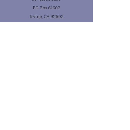
P.O. Box 61602
Irvine, CA 92602
Subscribe
* e-mail
Submit!
Quick Links
Contact