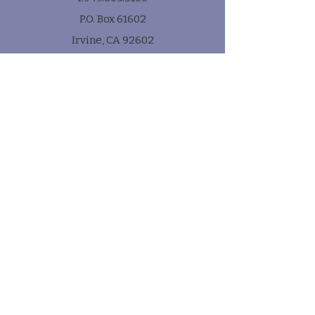
P.O. Box 61602
Irvine, CA 92602
Subscribe
* e-mail
Submit!
Quick Links
Contact