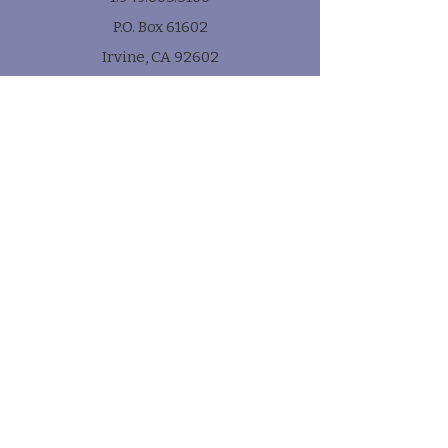
P.O. Box 61602
Irvine, CA 92602
Subscribe
* e-mail
Submit!
Quick Links
Contact