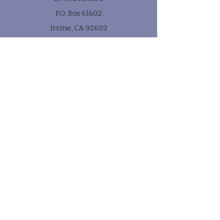
P.O. Box 61602
Irvine, CA 92602
Subscribe
* e-mail
Submit!
Quick Links
Contact