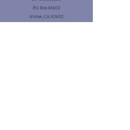
P.O. Box 61602
Irvine, CA 92602
Subscribe
* e-mail
Submit!
Quick Links
Contact