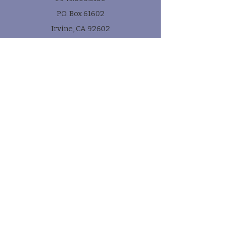
P.O. Box 61602
Irvine, CA 92602
Subscribe
* e-mail
Submit!
Quick Links
Contact