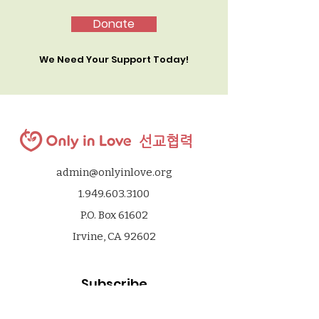
Donate
We Need Your Support Today!
선교협력
admin@onlyinlove.org
1.949.603.3100
P.O. Box 61602
Irvine, CA 92602
Subscribe
* e-mail