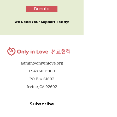
Donate
We Need Your Support Today!
선교협력
admin@onlyinlove.org
1.949.603.3100
P.O. Box 61602
Irvine, CA 92602
Subscribe
* e-mail